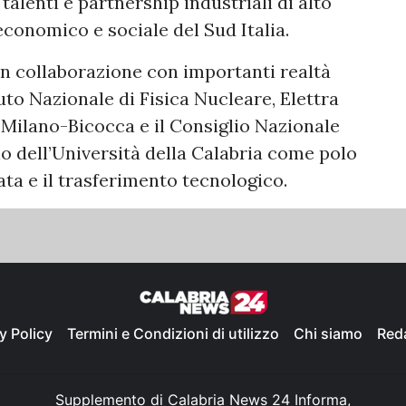
talenti e partnership industriali di alto
economico e sociale del Sud Italia.
 in collaborazione con importanti realtà
ituto Nazionale di Fisica Nucleare, Elettra
i Milano-Bicocca e il Consiglio Nazionale
lo dell’Università della Calabria come polo
ata e il trasferimento tecnologico.
y Policy
Termini e Condizioni di utilizzo
Chi siamo
Red
Supplemento di Calabria News 24 Informa,