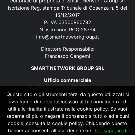
editoriale di proprietà di Smart Network Group srl
Iscrizione Reg. stampa Tribunale di Cosenza n. 5 del
15/12/2017
P. IVA 03500860782
N. iscrizione ROC 28794
info@smartnetworkgroup.it
Direttore Responsabile:
Francesco Cangemi
SMART NETWORK GROUP SRL
Ufficio commerciale
Via Galluppi, 26 – 87100 Cosenza
Questo sito o gli strumenti terzi da questo utilizzati si
P. IVA 03500860782
avvalgono di cookie necessari al funzionamento ed
N. iscrizione ROC 28794
utili alle finalità illustrate nella cookie policy. Se vuoi
info@smartnetworkgroup.it
saperne di più o negare il consenso a tutti o ad alcuni
cookie, consulta la cookie policy. Chiudendo questo
banner acconsenti all'uso dei cookie.
Per saperne di
Powered by
SpheraHouse