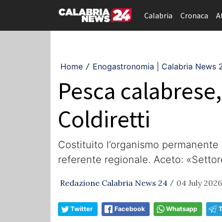
Calabria
Cronaca
A
Home
Enogastronomia | Calabria News 
/
Pesca calabrese,
Coldiretti
Costituito l’organismo permanente 
referente regionale. Aceto: «Sett
Redazione Calabria News 24
04 July 2026
/
Twitter
Facebook
Whatsapp