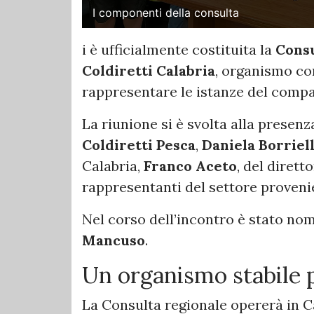
I componenti della consulta
i è ufficialmente costituita la
Consu
Coldiretti Calabria
, organismo c
rappresentare le istanze del compar
La riunione si è svolta alla presenz
Coldiretti Pesca
,
Daniela Borriel
Calabria,
Franco Aceto
, del dirett
rappresentanti del settore provenie
Nel corso dell’incontro è stato no
Mancuso
.
Un organismo stabile p
La Consulta regionale opererà in C