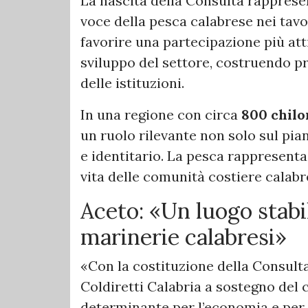
La nascita della Consulta rapprese
voce della pesca calabrese nei tavoli
favorire una partecipazione più atti
sviluppo del settore, costruendo p
delle istituzioni.
In una regione con circa
800 chilo
un ruolo rilevante non solo sul pi
e identitario. La pesca rappresent
vita delle comunità costiere calabre
Aceto: «Un luogo stabil
marinerie calabresi»
«Con la costituzione della Consult
Coldiretti Calabria a sostegno del 
determinante per l’economia e per 