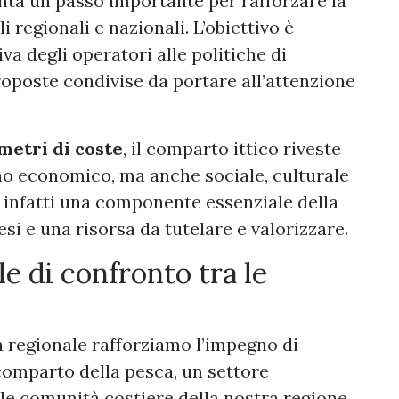
nta un passo importante per rafforzare la
 regionali e nazionali. L’obiettivo è
va degli operatori alle politiche di
roposte condivise da portare all’attenzione
metri di coste
, il comparto ittico riveste
ano economico, ma anche sociale, culturale
a infatti una componente essenziale della
si e una risorsa da tutelare e valorizzare.
e di confronto tra le
a regionale rafforziamo l’impegno di
comparto della pesca, un settore
le comunità costiere della nostra regione