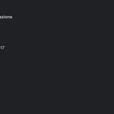
azione
017