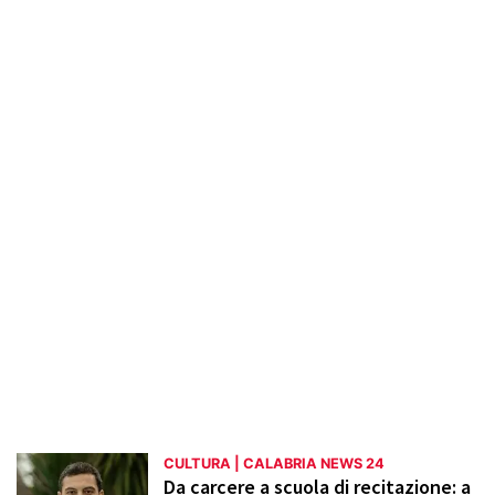
anche festival come il Magna Graecia Film
Festival e iniziative come le rassegne di
cinema all'aperto. Particolare attenzione è
dedicata alla valorizzazione del patrimonio
artistico e archeologico, con reportage sui
musei regionali e sui siti storici. L'obiettivo è
promuovere la conoscenza e
l'apprezzamento della cultura calabrese in
tutte le sue forme.
CULTURA | CALABRIA NEWS 24
Da carcere a scuola di recitazione: a