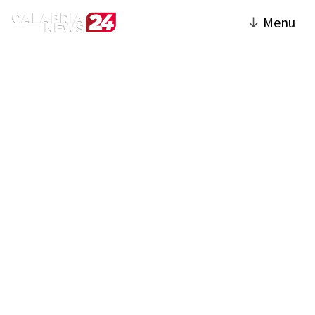
↓
Menu
Cultura | Calabria News
24
La sezione Cultura del sito esplora la ricca
tradizione calabrese, offrendo notizie su
eventi culturali, mostre, spettacoli teatrali e
concerti. Vengono presentati
approfondimenti su figure storiche e
contemporanee, con un focus su artisti,
scrittori e musicisti locali. La sezione copre