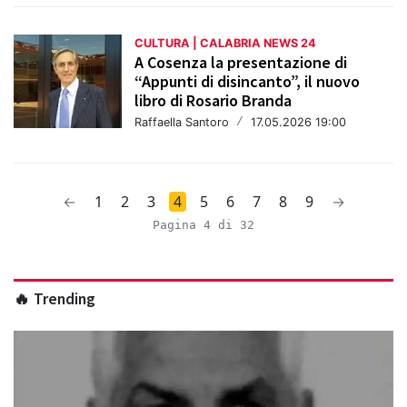
CULTURA | CALABRIA NEWS 24
A Cosenza la presentazione di
“Appunti di disincanto”, il nuovo
libro di Rosario Branda
Raffaella Santoro
/
17.05.2026 19:00
←
1
2
3
4
5
6
7
8
9
→
Pagina 4 di 32
🔥 Trending