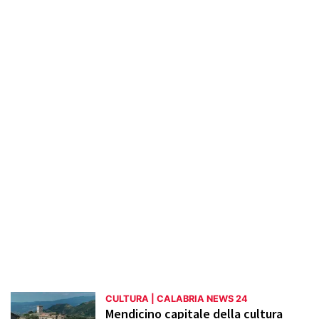
anche festival come il Magna Graecia Film
Festival e iniziative come le rassegne di
cinema all'aperto. Particolare attenzione è
dedicata alla valorizzazione del patrimonio
artistico e archeologico, con reportage sui
musei regionali e sui siti storici. L'obiettivo è
promuovere la conoscenza e
l'apprezzamento della cultura calabrese in
tutte le sue forme.
CULTURA | CALABRIA NEWS 24
Mendicino capitale della cultura