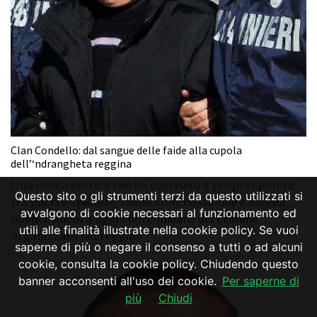
Clan Condello: dal sangue delle faide alla cupola
dell’‘ndrangheta reggina
Una cosca storica che ha costruito il proprio potere
Questo sito o gli strumenti terzi da questo utilizzati si
tra guerre spietate, traffici internazionali e legami
avvalgono di cookie necessari al funzionamento ed
politici, ancora oggi cuore malato del crimine
utili alle finalità illustrate nella cookie policy. Se vuoi
organizzato nel reggino
saperne di più o negare il consenso a tutti o ad alcuni
cookie, consulta la cookie policy. Chiudendo questo
banner acconsenti all'uso dei cookie.
Per saperne di
più
Chiudi