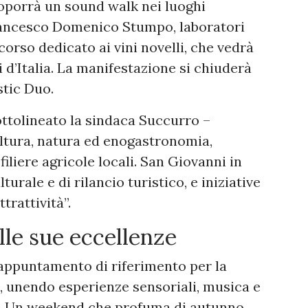
roporrà un sound walk nei luoghi
Francesco Domenico Stumpo, laboratori
corso dedicato ai vini novelli, che vedrà
i d’Italia. La manifestazione si chiuderà
stic Duo.
ttolineato la sindaca Succurro –
tura, natura ed enogastronomia,
iliere agricole locali. San Giovanni in
turale e di rilancio turistico, e iniziative
trattività”.
alle sue eccellenze
 appuntamento di riferimento per la
, unendo esperienze sensoriali, musica e
ta. Un weekend che profuma di autunno,