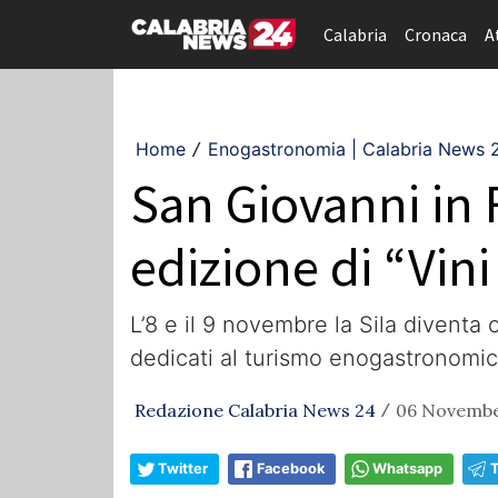
Calabria
Cronaca
A
Home
Enogastronomia | Calabria News 
/
San Giovanni in 
edizione di “Vini
L’8 e il 9 novembre la Sila diventa 
dedicati al turismo enogastronomi
Redazione Calabria News 24
06 Novembe
/
Twitter
Facebook
Whatsapp