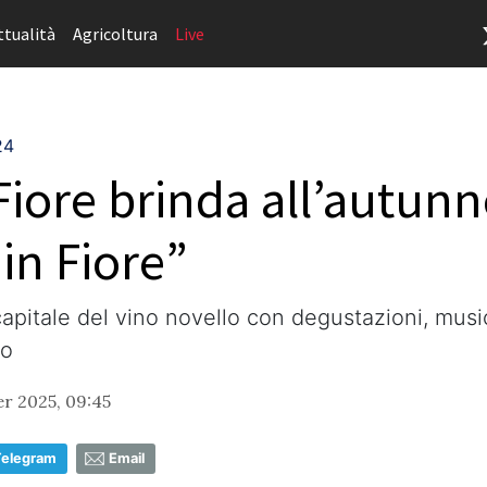
ttualità
Agricoltura
Live
24
Fiore brinda all’autunn
 in Fiore”
capitale del vino novello con degustazioni, music
co
r 2025, 09:45
Telegram
Email