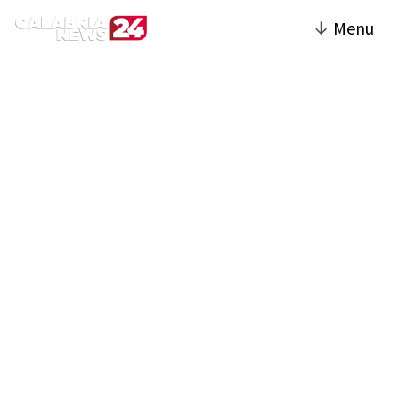
↓
Menu
Agricoltura | Calabria
News 24
La sezione Agricoltura del sito offre una
panoramica completa sulle attività agricole
in Calabria, una regione ricca di tradizioni e
risorse naturali. Vengono fornite notizie
aggiornate su coltivazioni, innovazioni
tecnologiche nel settore agricolo, politiche
agricole regionali e nazionali, nonché