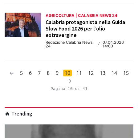
AGRICOLTURA | CALABRIA NEWS 24
Calabria protagonista nella Guida
Slow Food 2026 per l’olio
extravergine
Redazione Calabria News
07.04.2026
/
24
14:00
←
5
6
7
8
9
10
11
12
13
14
15
→
Pagina 10 di 41
🔥 Trending