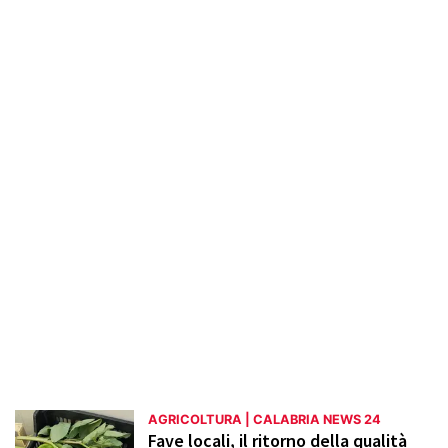
interviste con agricoltori locali. Vengono
presentati i migliori prodotti tipici calabresi,
come l'olio d'oliva, il bergamotto e i vini
pregiati, con attenzione alle storie di
successo delle aziende agricole che
valorizzano il territorio. Sono inoltre
disponibili informazioni su eventi, fiere e
mercati per sostenere e promuovere
l'agricoltura calabrese.
AGRICOLTURA | CALABRIA NEWS 24
Fave locali, il ritorno della qualità