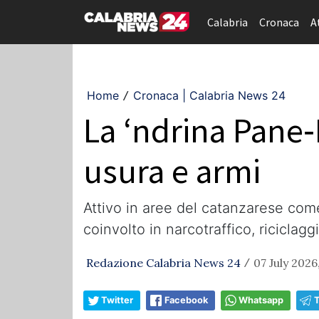
Calabria
Cronaca
A
Home
Cronaca | Calabria News 24
/
La ‘ndrina Pane‑I
usura e armi
Attivo in aree del catanzarese come
coinvolto in narcotraffico, riciclagg
Redazione Calabria News 24
07 July 2026
/
Twitter
Facebook
Whatsapp