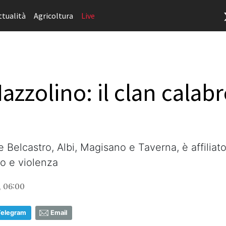
ttualità
Agricoltura
Live
azzolino: il clan calabre
 Belcastro, Albi, Magisano e Taverna, è affilia
io e violenza
, 06:00
Telegram
Email