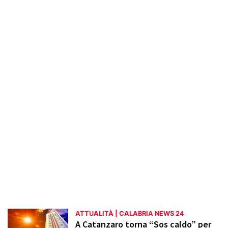
quotidiana dei cittadini calabresi. Attraverso
reportage, interviste e analisi, vengono
presentate le voci dei protagonisti e le
opinioni degli esperti, offrendo una visione
completa e imparziale della realtà
contemporanea. L'obiettivo è informare i
lettori in modo tempestivo e accurato,
stimolando la riflessione e il dibattito
pubblico.
ATTUALITÀ | CALABRIA NEWS 24
A Catanzaro torna “Sos caldo” per