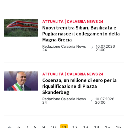
ATTUALITÀ | CALABRIA NEWS 24
Nuovi treni tra Sibari, Basilicata e
Puglia: nasce il collegamento della
Magna Grecia
Redazione Calabria News
10.07.2026
/
24
21:00
ATTUALITÀ | CALABRIA NEWS 24
Cosenza, un milione di euro per la
riqualificazione di Piazza
Skanderbeg
Redazione Calabria News
10.07.2026
/
24
20:00
←
6
7
8
9
10
11
12
13
14
15
16