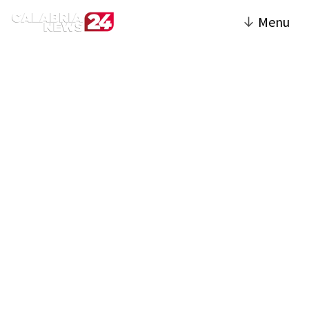
↓
Menu
Attualità | Calabria News
24
La sezione Attualità del sito fornisce notizie
aggiornate e approfondimenti sugli eventi
più rilevanti che accadono in Calabria e nel
resto del mondo. Include articoli su temi di
cronaca, politica, economia, cultura e
società, con un'attenzione particolare agli
avvenimenti che influenzano la vita