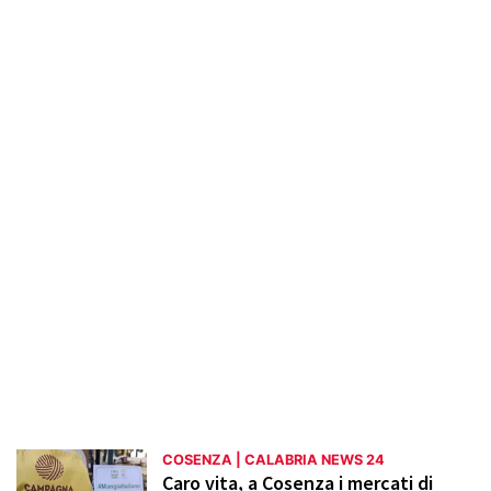
presentati articoli su iniziative culturali,
mostre, concerti e attività sociali, nonché
approfondimenti su progetti di sviluppo
urbano e innovazione. La sezione mette in
luce anche il patrimonio storico e artistico
di Cosenza, con reportage su luoghi di
interesse e tradizioni locali, promuovendo
una maggiore conoscenza e valorizzazione
del territorio cosentino.
COSENZA | CALABRIA NEWS 24
Caro vita, a Cosenza i mercati di