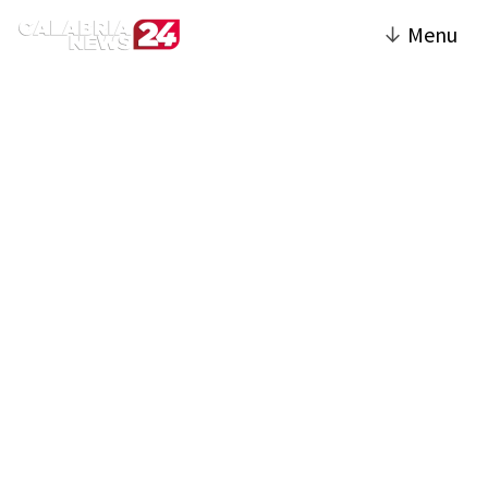
↓
Menu
Cosenza | Calabria News
24
La sezione Cosenza del sito offre una
panoramica completa sulla vita e gli eventi
della città e della sua provincia. Include
notizie di cronaca, politica locale, economia,
cultura e sport, con un'attenzione
particolare agli avvenimenti che
influenzano la comunità. Vengono