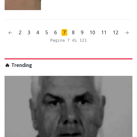
←
2
3
4
5
6
7
8
9
10
11
12
→
Pagina 7 di 121
🔥 Trending