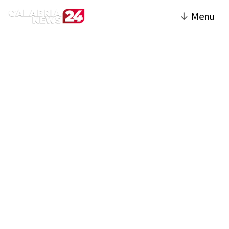
↓
Menu
Cosenza | Calabria News
24
La sezione Cosenza del sito offre una
panoramica completa sulla vita e gli eventi
della città e della sua provincia. Include
notizie di cronaca, politica locale, economia,
cultura e sport, con un'attenzione
particolare agli avvenimenti che
influenzano la comunità. Vengono