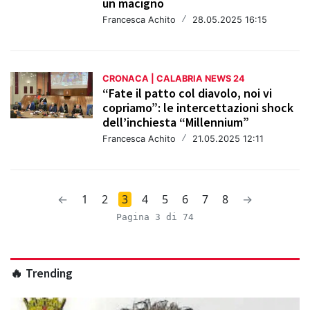
un macigno
Francesca Achito
/
28.05.2025 16:15
CRONACA | CALABRIA NEWS 24
“Fate il patto col diavolo, noi vi
copriamo”: le intercettazioni shock
dell’inchiesta “Millennium”
Francesca Achito
/
21.05.2025 12:11
←
1
2
3
4
5
6
7
8
→
Pagina 3 di 74
🔥 Trending